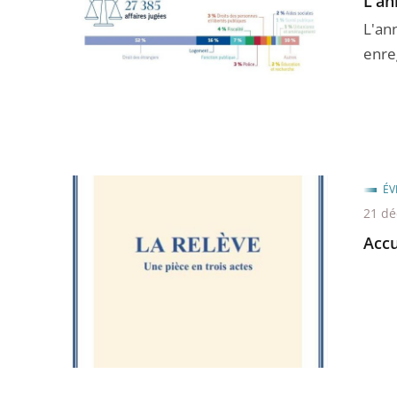
L'an
L'an
enreg
ÉV
21 d
Accu