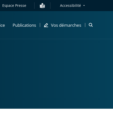
Espace Presse
Accessibilité
ice
Publications
Vos démarches
Ouvrir
la
modale
de
recherche