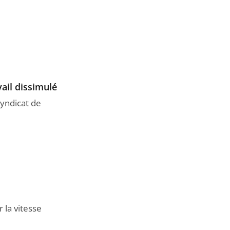
vail dissimulé
syndicat de
 la vitesse