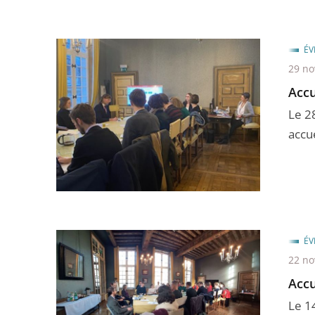
ÉV
29 n
Accu
Le 2
accu
ÉV
22 n
Accu
Le 14