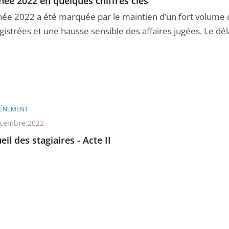
née 2022 en quelques chiffres clés
née 2022 a été marquée par le maintien d’un fort volume d
istrées et une hausse sensible des affaires jugées. Le délai
ÉNEMENT
écembre 2022
eil des stagiaires - Acte II