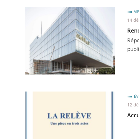
VI
14 d
Renc
Répo
publi
ÉV
12 d
Accu