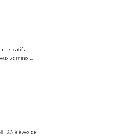
nistratif a
eux adminis ...
lli 23 élèves de