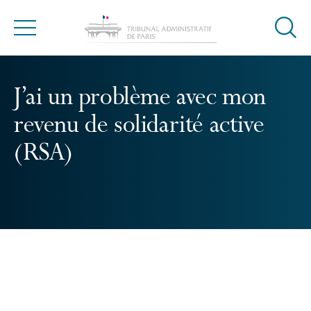
Ouvrir
Menu
la
modal
de
J’ai un problème avec mon
reche
revenu de solidarité active
(RSA)