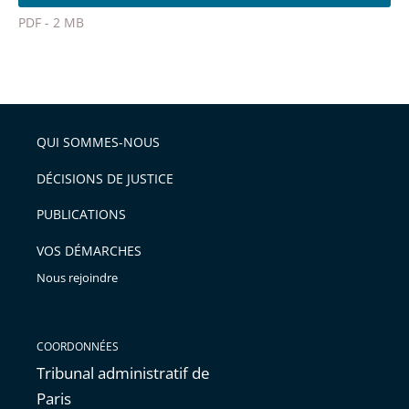
l'article
police
PDF - 2 MB
pour
Passer
arriver
le
après
partage
de
QUI SOMMES-NOUS
l'article
pour
DÉCISIONS DE JUSTICE
arriver
PUBLICATIONS
avant
VOS DÉMARCHES
Nous rejoindre
COORDONNÉES
Tribunal administratif de
Paris