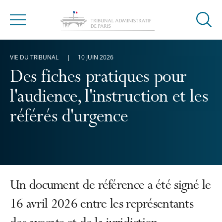
Ouvrir
Menu
la
modal
VIE DU TRIBUNAL
10 JUIN 2026
de
reche
Des fiches pratiques pour
l'audience, l'instruction et les
référés d'urgence
Un document de référence a été signé le
16 avril 2026 entre les représentants