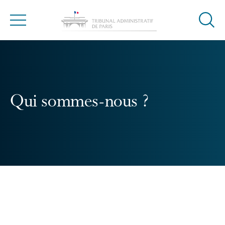
Ouvrir
Menu
la
modal
de
reche
Qui sommes-nous ?