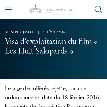
Ouvrir
Menu
la
modal
de
DÉCISION DE JUSTICE
18 FÉVRIER 2016
reche
Visa d’exploitation du film «
Les Huit Salopards »
Le juge des référés rejette, par une
ordonnance en date du 18 février 2016,