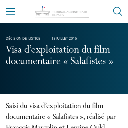
Ouvrir
Menu
la
modal
de
DÉCISION DE JUSTICE
18 JUILLET 2016
reche
Visa d’exploitation du film
documentaire « Salafistes »
Saisi du visa d’exploitation du film
documentaire « Salafistes », réalisé par