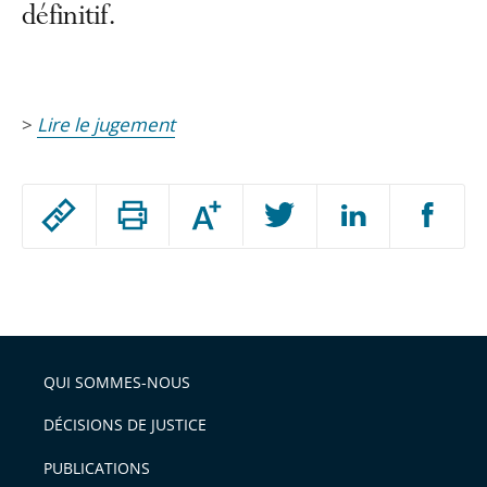
définitif.
>
Lire le jugement
Passer
Augmenter
le
ou
réduire
partage
Passer
la
taille
de
le
de
la
l'article
partage
police
pour
de
arriver
QUI SOMMES-NOUS
l'article
après
pour
DÉCISIONS DE JUSTICE
arriver
PUBLICATIONS
avant