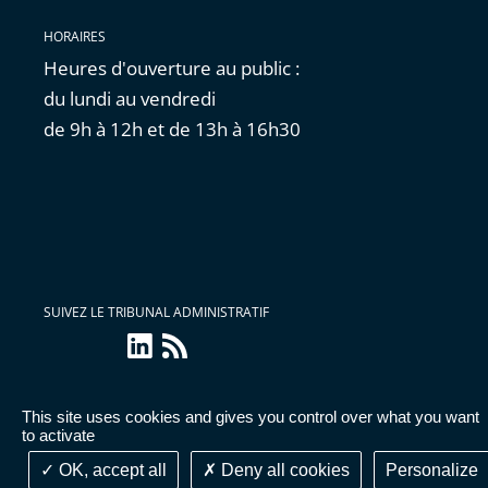
HORAIRES
Heures d'ouverture au public :
du lundi au vendredi
de 9h à 12h et de 13h à 16h30
SUIVEZ LE TRIBUNAL ADMINISTRATIF
linkedin
Flux
RSS
This site uses cookies and gives you control over what you want
Accessibilité : partiellement conforme
|
Mentions
to activate
légales
|
Cookies
|
Données personnelles
OK, accept all
Deny all cookies
Personalize