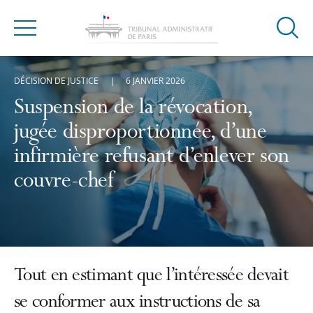
Ouvrir
Menu
la
modal
DÉCISION DE JUSTICE
6 JANVIER 2026
de
reche
Suspension de la révocation,
jugée disproportionnée, d’une
infirmière refusant d’enlever son
couvre-chef
Tout en estimant que l’intéressée devait
se conformer aux instructions de sa