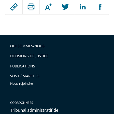
Passer
Augmenter
le
ou
réduire
partage
Passer
la
taille
de
le
de
la
l'article
partage
police
pour
de
arriver
QUI SOMMES-NOUS
l'article
après
pour
DÉCISIONS DE JUSTICE
arriver
PUBLICATIONS
avant
VOS DÉMARCHES
Nous rejoindre
COORDONNÉES
Tribunal administratif de