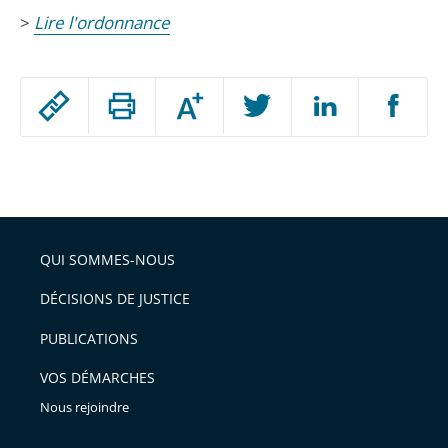
>
Lire l'ordonnance
Passer
Augmenter
le
ou
réduire
partage
Passer
la
taille
de
le
de
la
l'article
partage
police
pour
de
arriver
QUI SOMMES-NOUS
l'article
après
pour
DÉCISIONS DE JUSTICE
arriver
PUBLICATIONS
avant
VOS DÉMARCHES
Nous rejoindre