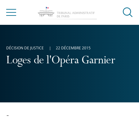
Ouvrir
Menu
la
modal
de
reche
DÉCISION DE JUSTICE
22 DÉCEMBRE 2015
Loges de l'Opéra Garnier
-