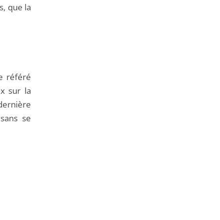
s, que la
e référé
x sur la
 dernière
 sans se