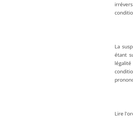
irrévers
conditio
La susp
étant s
légalité
conditi
prononce
Lire l'