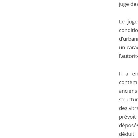
juge de
Le juge
conditi
d’urban
un carac
l’autori
Il a e
contemp
anciens
structu
des vitr
prévoit
déposés,
déduit 