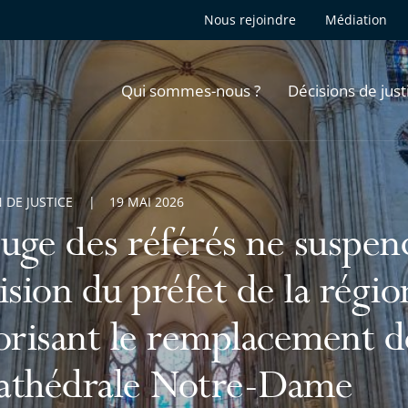
Nous rejoindre
Médiation
Qui sommes-nous ?
Décisions de just
 DE JUSTICE
19 MAI 2026
juge des référés ne suspend
ision du préfet de la régi
orisant le remplacement de
cathédrale Notre-Dame