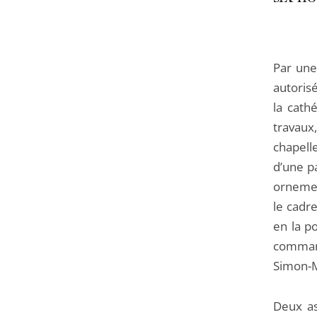
Par une
autoris
la cath
travaux
chapell
d’une pa
ornemen
le cadr
en la p
command
Simon-Ma
Deux as