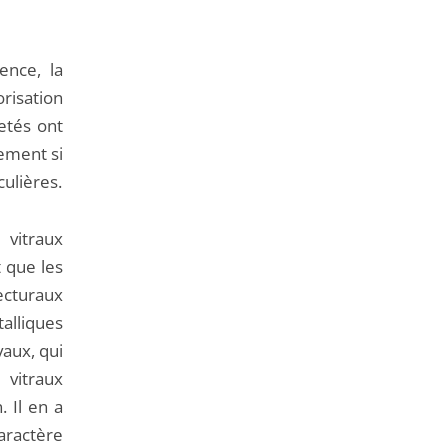
ence, la
risation
etés ont
rement si
culières.
 vitraux
 que les
ecturaux
alliques
vaux, qui
 vitraux
. Il en a
aractère