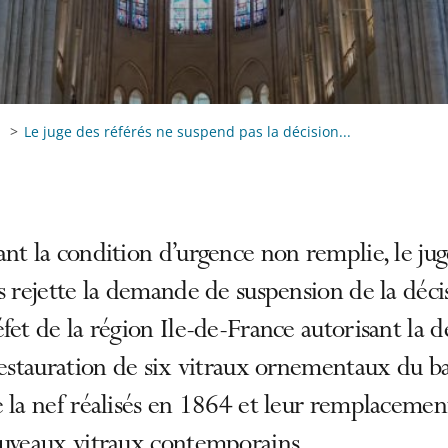
Le juge des référés ne suspend pas la décision...
nt la condition d’urgence non remplie, le jug
s rejette la demande de suspension de la déci
fet de la région Ile-de-France autorisant la 
restauration de six vitraux ornementaux du b
 la nef réalisés en 1864 et leur remplacemen
ouveaux vitraux contemporains.