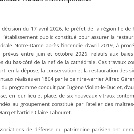
 décision du 17 avril 2026, le préfet de la région Ile-de
é l’établissement public constitué pour assurer la restau
édrale Notre-Dame après l’incendie d’avril 2019, à proc
, prévus entre juin et octobre 2026, relatifs aux baies
es du bas-côté de la nef de la cathédrale. Ces travaux co
rt, en la dépose, la conservation et la restauration des si
taux réalisés en 1864 par le peintre-verrier Alfred Gére
e du programme conduit par Eugène Viollet-le-Duc et, d’au
ose, en leur lieu et place, de six nouveaux vitraux conte
és au groupement constitué par l’atelier des maîtres-
rq et l’article Claire Tabouret.
sociations de défense du patrimoine parisien ont de