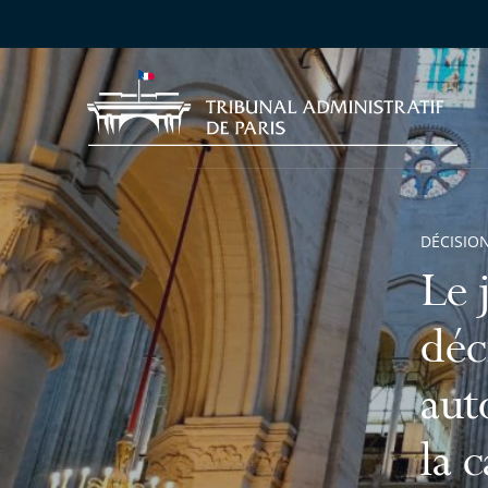
DÉCISION
Le 
déc
aut
la 