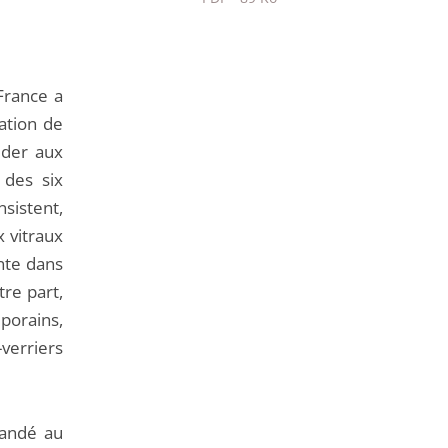
Passer
le
partage
-France a
de
ration de
l'article
éder aux
pour
 des six
arriver
nsistent,
avant
x vitraux
nte dans
tre part,
mporains,
verriers
mandé au