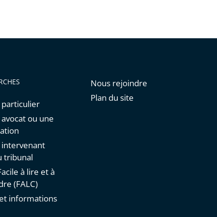
RCHES
Nous rejoindre
Plan du site
 particulier
n avocat ou une
ation
n intervenant
 tribunal
acile à lire et à
re (FALC)
et informations
s