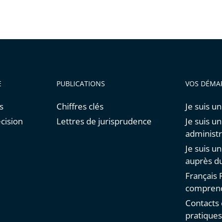
E
PUBLICATIONS
VOS DÉMA
s
Chiffres clés
Je suis un
cision
Lettres de jurisprudence
Je suis u
administr
Je suis u
auprès du
Français F
comprend
Contacts 
pratique