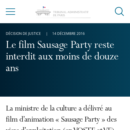
Ouvrir
Menu
la
modal
DÉCISION DE JUSTICE
14 DÉCEMBRE 2016
de
reche
Le film Sausage Party reste
interdit aux moins de douze
ans
La ministre de la culture a délivré au
film d’animation « Sausage Party » des