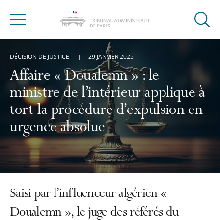
Ouvrir
Menu
la
modal
DÉCISION DE JUSTICE
29 JANVIER 2025
de
reche
Affaire « Doualemn » : le
ministre de l’intérieur applique à
tort la procédure d’expulsion en
urgence absolue
Saisi par l’influenceur algérien «
Doualemn », le juge des référés du