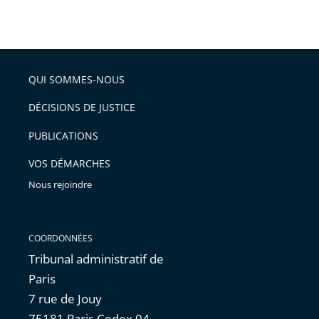
Passer
la
taille
de
le
de
la
l'article
partage
police
pour
de
arriver
QUI SOMMES-NOUS
l'article
après
pour
DÉCISIONS DE JUSTICE
arriver
PUBLICATIONS
avant
VOS DÉMARCHES
Nous rejoindre
COORDONNÉES
Tribunal administratif de
Paris
7 rue de Jouy
75181 Paris Cedex 04