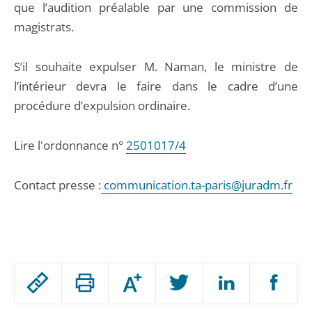
que l’audition préalable par une commission de
magistrats.
S’il souhaite expulser M. Naman, le ministre de
l’intérieur devra le faire dans le cadre d’une
procédure d’expulsion ordinaire.
Lire l'ordonnance n°
2501017/4
Contact presse :
communication.ta-paris@juradm.fr
Passer
Augmenter
le
ou
réduire
partage